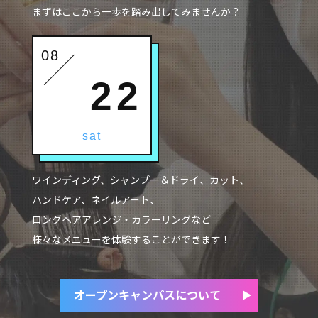
まずはここから一歩を
踏み出してみませんか？
08
22
sat
ワインディング、
シャンプー＆ドライ、
カット、
ハンドケア、
ネイルアート、
ロングヘアアレンジ・カラーリング
など
様々なメニューを
体験することができます！
オープンキャンパスについて