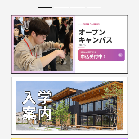
CAMPUS LIFE
キャンパス
ライフ
EMPLOYMENT
就職・資格
TUITION SUPPORT
学費⽀援
制度
OTHER
その他