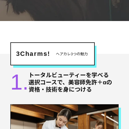
3Charms!
ヘアカレ3つの魅力
1.
トータルビューティーを
学べる
選択コースで、
美容師免許＋αの
資格・技術を
身につける