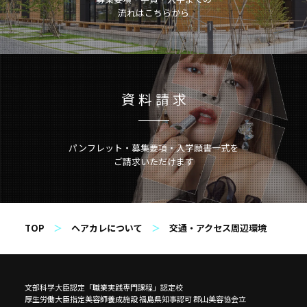
流れはこちらから
資料請求
パンフレット・
募集要項・
入学願書一式を
ご請求いただけます
TOP
ヘアカレについて
交通・アクセス周辺環境
文部科学大臣認定「職業実践専門課程」認定校
厚生労働大臣指定美容師養成施設 福島県知事認可 郡山美容協会立