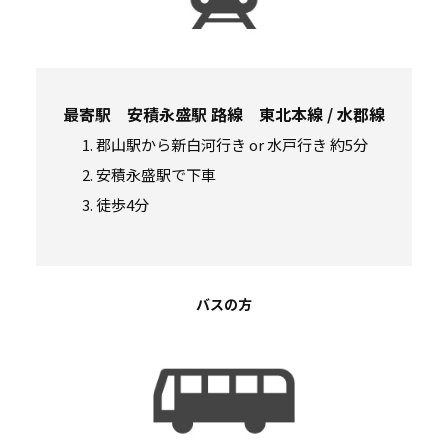
受験希望の方へ
保護者の方へ
社会人の方へ
卒業生の方へ
企業・サロンの方へ
職員募集
最寄駅 安積永盛駅 路線 東北本線 / 水郡線
郡山駅から新白河行き or 水戸行き 約5分
安積永盛駅で下車
徒歩4分
〒963-0108 福島県郡山市笹川3丁目53-1
tel.
024-937-0008
バスの方