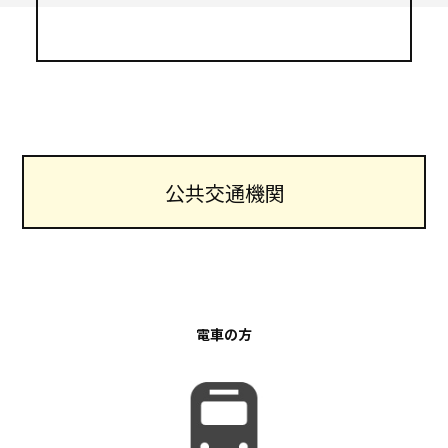
CAMPUS LIFE
キャンパス
ライフ
EMPLOYMENT
公共交通機関
就職・資格
TUITION SUPPORT
学費⽀援
制度
電車の方
OTHER
その他