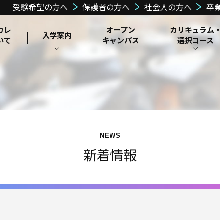
受験希望の方へ
保護者の方へ
社会人の方へ
卒
カレ
オープン
カリキュラム
入学案内
いて
キャンパス
選択コース
昼間課程カリ
通信課程カリ
郡山ヘアメイクカ
在校生の声
高等教育修学支
学校説明・施
理事長メッセー
教育訓練給付⾦
キュラム
キュラム
就職サポート
募集要項
目指せる職業
学費
レッジ
よくある質問
独自の学
設・設備紹介
援新制度認定
制度
ジ
費支援制度
選択コース
スクーリングに
ついて
NEWS
新着情報