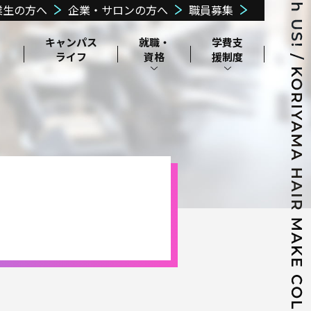
業生の方へ
企業・サロンの方へ
職員募集
・
キャンパス
就職・
学費⽀
ライフ
資格
援
制度
⽇本学⽣⽀援機
交通・アクセス
郡山美容協会に
構奨学⾦制度
周辺環境
ついて