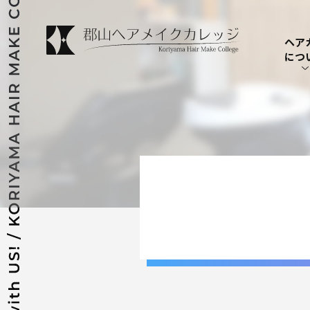
ヘア
につ