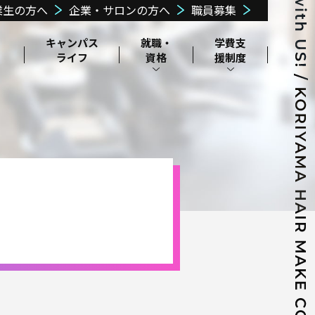
業生の方へ
企業・サロンの方へ
職員募集
・
キャンパス
就職・
学費⽀
ライフ
資格
援
制度
⽇本学⽣⽀援機
交通・アクセス
郡山美容協会に
構奨学⾦制度
周辺環境
ついて