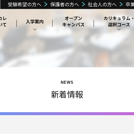
受験希望の方へ
保護者の方へ
社会人の方へ
卒
カレ
オープン
カリキュラム
入学案内
いて
キャンパス
選択コース
昼間課程カリ
通信課程カリ
郡山ヘアメイクカ
在校生の声
高等教育修学支
学校説明・施
理事長メッセー
教育訓練給付⾦
キュラム
キュラム
就職サポート
募集要項
目指せる職業
学費
レッジ
よくある質問
独自の学
設・設備紹介
援新制度認定
制度
ジ
費支援制度
選択コース
スクーリングに
ついて
NEWS
新着情報