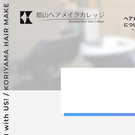
ヘア
につ