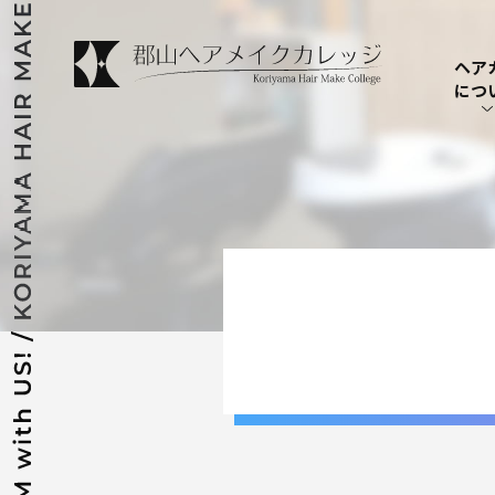
ヘア
につ