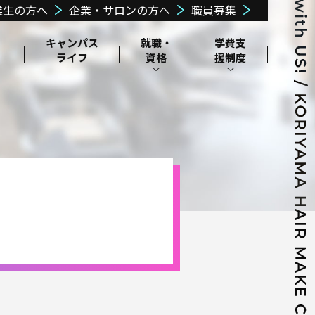
業生の方へ
企業・サロンの方へ
職員募集
・
キャンパス
就職・
学費⽀
ライフ
資格
援
制度
⽇本学⽣⽀援機
交通・アクセス
郡山美容協会に
構奨学⾦制度
周辺環境
ついて