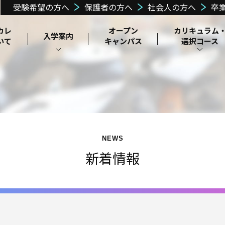
受験希望の方へ
保護者の方へ
社会人の方へ
卒
カレ
オープン
カリキュラム
入学案内
いて
キャンパス
選択コース
昼間課程カリ
通信課程カリ
郡山ヘアメイクカ
在校生の声
高等教育修学支
学校説明・施
理事長メッセー
教育訓練給付⾦
キュラム
キュラム
就職サポート
募集要項
目指せる職業
学費
レッジ
よくある質問
独自の学
設・設備紹介
援新制度認定
制度
ジ
費支援制度
選択コース
スクーリングに
ついて
NEWS
新着情報